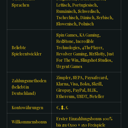
Sprachen
Lettisch, Portugiesisch,
Rumänisch, Schwedisch,
Tschechisch, Dänisch, Serbisch,
Slowenisch, Polnisch
Spin Games, KA Gaming,
RedStone, Incredible
Beliebte
Technologies, 4ThePlayer,
Spieleentwickler
Revolver Gaming, MrSlotty, Just
For The Win, Slingshot Studios,
Urgent Games
Zimpler, SEPA, Paysafecard,
Zahlungsmethoden
Klarna, Visa, Boku, Skrill,
(beliebt in
Giropay, PayPal, BLIK,
Deutschland)
Ethereum, USDT, Neteller
Kontowährungen
€, $, £
Erster Einzahlungsbonus 100%
Willkommensbonus
bis zu €500 + 150 Freispiele