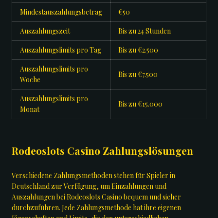
Mindestauszahlungsbetrag
€50
Auszahlungszeit
Bis zu 24 Stunden
Auszahlungslimits pro Tag
Bis zu €2.500
Auszahlungslimits pro
Bis zu €7.500
Woche
Auszahlungslimits pro
Bis zu €15.000
Monat
Rodeoslots Casino Zahlungslösungen
Verschiedene Zahlungsmethoden stehen für Spieler in
Deutschland zur Verfügung, um Einzahlungen und
Auszahlungen bei Rodeoslots Casino bequem und sicher
durchzuführen. Jede Zahlungsmethode hat ihre eigenen